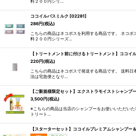
料２００円シリ…
ココイルバスミルク
[
02281
]
286
円
(税込)
こちらの商品はネコポスを利用する商品です。 ネコポ
料２００円シリーズ…
【トリートメント前に付けるトリートメント】ココイ
220
円
(税込)
こちらの商品はネコポスで発送する商品です。 送料日
法は宅急便となり…
【ご新規様限定セット】エクストラモイストシャンプ
3,500
円
(税込)
※こちらの商品は当店のシャンプーをお使いいただいた
トリート…
【スターターセット】ココイルプレミアムシャンプー＆