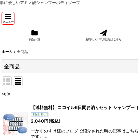
肌に優しいアミノ酸シャンプーボディソープ
メニュー
商品一覧
お得なメルマガ登録はこちら
ホーム
>
全商品
全商品
40
件
表示数
:
【送料無料】 ココイル6日間お泊りセット シャンプー ト
並び順
:
2,040
円
(税込)
ーかずのすけ様のブログで紹介された時の記事はこちら
です。 …