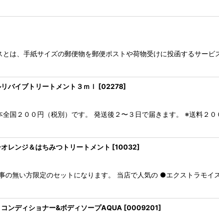
スとは、手紙サイズの郵便物を郵便ポストや荷物受けに投函するサービス
ルリバイブトリートメント３ｍｌ
[
02278
]
本全国２００円（税別）です。 発送後２〜３日で届きます。 ※送料２
ーオレンジ＆はちみつトリートメント
[
10032
]
事の無い方限定のセットになります。 当店で人気の ●エクストラモ
コンディショナー&ボディソープAQUA
[
0009201
]