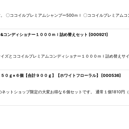
 〇ココイルプレミアムシャンプー500ｍｌ 〇ココイルプレミアムコンデ
&コンディショナー１０００ｍｌ詰め替えセット
[
000921
]
イズとココイルプレミアムコンディショナー１０００ｍｌ詰め替えサイ
５０ｇ×６個【合計９００ｇ】【ホワイトフローラル】
[
000536
]
のネットショップ限定の大変お得な６個セットです。 通常１個1810円