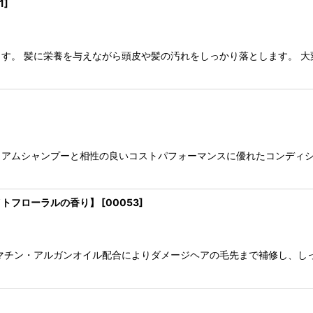
1
]
。 髪に栄養を与えながら頭皮や髪の汚れをしっかり落とします。 大変
アムシャンプーと相性の良いコストパフォーマンスに優れたコンディシ
イトフローラルの香り】
[
00053
]
マチン・アルガンオイル配合によりダメージヘアの毛先まで補修し、し