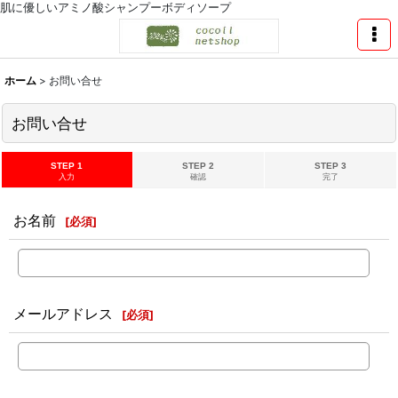
肌に優しいアミノ酸シャンプーボディソープ
ホーム
>
お問い合せ
お問い合せ
STEP 1
STEP 2
STEP 3
入力
確認
完了
お名前
[
必須
]
メールアドレス
[
必須
]