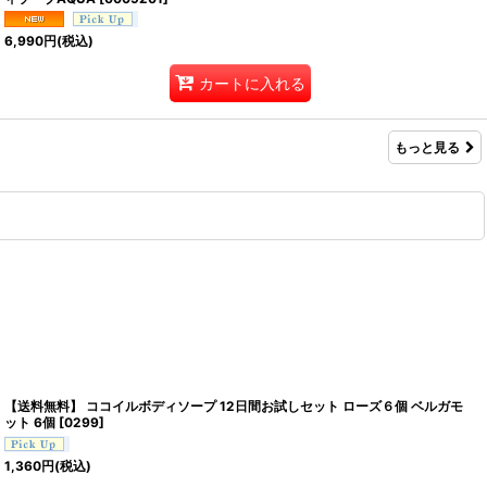
6,990
円
(税込)
カートに入れる
もっと見る
【送料無料】 ココイルボディソープ 12日間お試しセット ローズ６個 ベルガモ
ット 6個
[
0299
]
1,360
円
(税込)