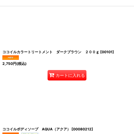
ココイルカラートリートメント ダークブラウン ２００ｇ
[
00101
]
2,750
円
(税込)
カートに入れる
ココイルボディソープ AQUA（アクア）
[
00080212
]