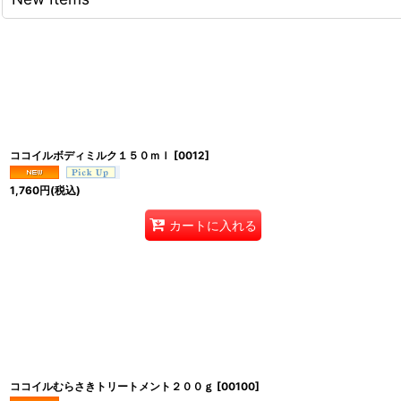
ココイルボディミルク１５０ｍｌ
[
0012
]
1,760
円
(税込)
カートに入れる
ココイルむらさきトリートメント２００ｇ
[
00100
]