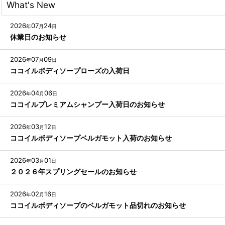
What's New
2026
07
24
年
月
日
休業日のお知らせ
2026
07
09
年
月
日
ココイルボディソープローズの入荷日
2026
04
06
年
月
日
ココイルプレミアムシャンプー入荷日のお知らせ
2026
03
12
年
月
日
ココイルボディソープベルガモット入荷のお知らせ
2026
03
01
年
月
日
２０２６年スプリングセールのお知らせ
2026
02
16
年
月
日
ココイルボディソープのベルガモット品切れのお知らせ