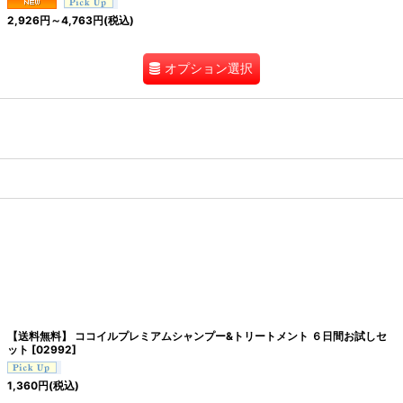
2,926
円
～4,763
円
(税込)
オプション選択
【送料無料】 ココイルプレミアムシャンプー&トリートメント ６日間お試しセ
ット
[
02992
]
1,360
円
(税込)