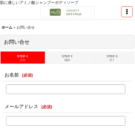
肌に優しいアミノ酸シャンプーボディソープ
ホーム
>
お問い合せ
お問い合せ
STEP 1
STEP 2
STEP 3
入力
確認
完了
お名前
[
必須
]
メールアドレス
[
必須
]