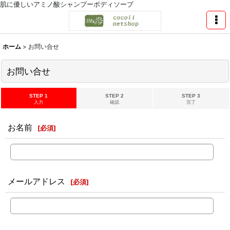
肌に優しいアミノ酸シャンプーボディソープ
ホーム
>
お問い合せ
お問い合せ
STEP 1
STEP 2
STEP 3
入力
確認
完了
お名前
[
必須
]
メールアドレス
[
必須
]