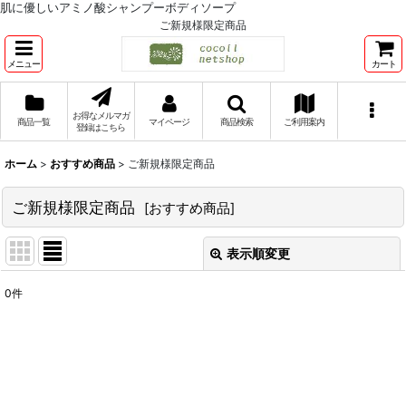
肌に優しいアミノ酸シャンプーボディソープ
ご新規様限定商品
メニュー
カート
お得なメルマガ
商品一覧
マイページ
商品検索
ご利用案内
登録はこちら
ホーム
>
おすすめ商品
>
ご新規様限定商品
ご新規様限定商品
[
おすすめ商品
]
表示順変更
閉じる
0
件
表示数
:
並び順
:
絞り込む