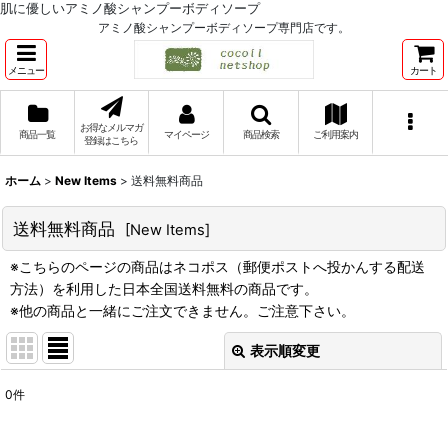
肌に優しいアミノ酸シャンプーボディソープ
アミノ酸シャンプーボディソープ専門店です。
メニュー
カート
お得なメルマガ
商品一覧
マイページ
商品検索
ご利用案内
登録はこちら
ホーム
>
New Items
>
送料無料商品
送料無料商品
[
New Items
]
※こちらのページの商品はネコポス（郵便ポストへ投かんする配送
方法）を利用した日本全国送料無料の商品です。
※他の商品と一緒にご注文できません。ご注意下さい。
表示順変更
閉じる
0
件
表示数
: