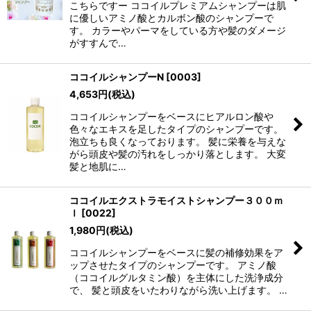
こちらですー ココイルプレミアムシャンプーは肌
に優しいアミノ酸とカルボン酸のシャンプーで
す。 カラーやパーマをしている方や髪のダメージ
がすすんで…
ココイルシャンプーN
[
0003
]
4,653
円
(税込)
ココイルシャンプーをベースにヒアルロン酸や
色々なエキスを足したタイプのシャンプーです。
泡立ちも良くなっております。 髪に栄養を与えな
がら頭皮や髪の汚れをしっかり落とします。 大変
髪と地肌に…
ココイルエクストラモイストシャンプー３００ｍ
ｌ
[
0022
]
1,980
円
(税込)
ココイルシャンプーをベースに髪の補修効果をア
ップさせたタイプのシャンプーです。 アミノ酸
（ココイルグルタミン酸）を主体にした洗浄成分
で、 髪と頭皮をいたわりながら洗い上げます。 …