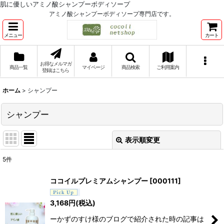
肌に優しいアミノ酸シャンプーボディソープ
アミノ酸シャンプーボディソープ専門店です。
メニュー
カート
お得なメルマガ
商品一覧
マイページ
商品検索
ご利用案内
登録はこちら
ホーム
>
シャンプー
シャンプー
表示順変更
閉じる
5
件
表示数
:
ココイルプレミアムシャンプー
[
000111
]
並び順
:
3,168
円
(税込)
ーかずのすけ様のブログで紹介された時の記事は
絞り込む