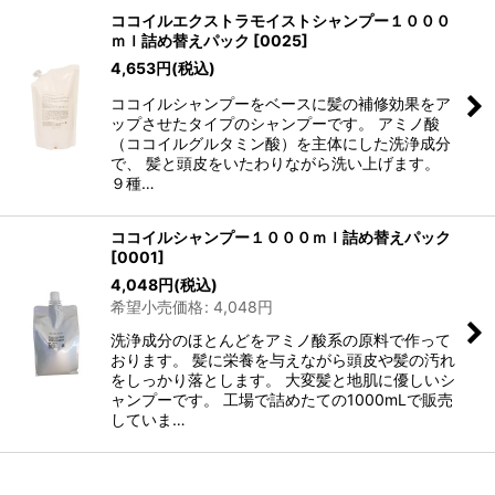
ココイルエクストラモイストシャンプー１０００
ｍｌ詰め替えパック
[
0025
]
4,653
円
(税込)
ココイルシャンプーをベースに髪の補修効果をア
ップさせたタイプのシャンプーです。 アミノ酸
（ココイルグルタミン酸）を主体にした洗浄成分
で、 髪と頭皮をいたわりながら洗い上げます。
９種…
ココイルシャンプー１０００ｍｌ詰め替えパック
[
0001
]
4,048
円
(税込)
希望小売価格
:
4,048
円
洗浄成分のほとんどをアミノ酸系の原料で作って
おります。 髪に栄養を与えながら頭皮や髪の汚れ
をしっかり落とします。 大変髪と地肌に優しいシ
ャンプーです。 工場で詰めたての1000mLで販売
していま…