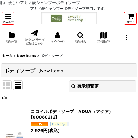
肌に優しいアミノ酸シャンプーボディソープ
アミノ酸シャンプーボディソープ専門店です。
メニュー
カート
お得なメルマガ
商品一覧
マイページ
商品検索
ご利用案内
登録はこちら
ホーム
>
New Items
>
ボディソープ
ボディソープ
[
New Items
]
表示順変更
閉じる
1
件
表示数
:
ココイルボディソープ AQUA（アクア）
[
00080212
]
並び順
:
2,926
円
(税込)
絞り込む