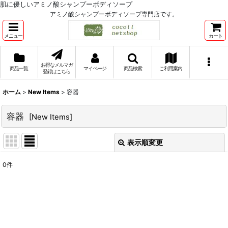
肌に優しいアミノ酸シャンプーボディソープ
アミノ酸シャンプーボディソープ専門店です。
メニュー
カート
お得なメルマガ
商品一覧
マイページ
商品検索
ご利用案内
登録はこちら
ホーム
>
New Items
>
容器
容器
[
New Items
]
表示順変更
閉じる
0
件
表示数
:
並び順
:
絞り込む