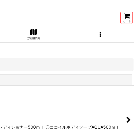
カート
ご利用案内
閉じる
ィショナー500ｍｌ 〇ココイルボディソープAQUA500ｍｌ