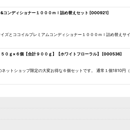
&コンディショナー１０００ｍｌ詰め替えセット
[
000921
]
イズとココイルプレミアムコンディショナー１０００ｍｌ詰め替えサイ
５０ｇ×６個【合計９００ｇ】【ホワイトフローラル】
[
000536
]
のネットショップ限定の大変お得な６個セットです。 通常１個1810円