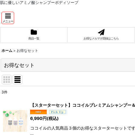
肌に優しいアミノ酸シャンプーボディソープ
メニュー
商品一覧
お得なメルマガ登録はこちら
ホーム
>
お得なセット
お得なセット
3
件
表示数
:
【スターターセット】ココイルプレミアムシャンプー＆
並び順
:
6,990
円
(税込)
ココイルの人気商品３個のお得なスターターセットです。
…