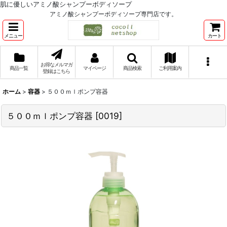
肌に優しいアミノ酸シャンプーボディソープ
アミノ酸シャンプーボディソープ専門店です。
メニュー
カート
お得なメルマガ
商品一覧
マイページ
商品検索
ご利用案内
登録はこちら
ホーム
>
容器
>
５００ｍｌポンプ容器
５００ｍｌポンプ容器
[
0019
]