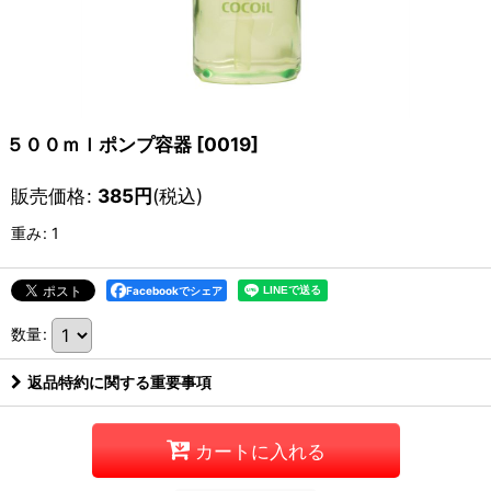
５００ｍｌポンプ容器
[
0019
]
販売価格
:
385
円
(税込)
重み
:
1
Facebookでシェア
数量
:
返品特約に関する重要事項
カートに入れる