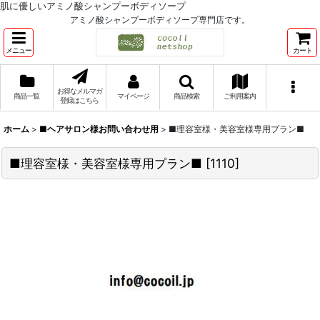
肌に優しいアミノ酸シャンプーボディソープ
アミノ酸シャンプーボディソープ専門店です。
メニュー
カート
お得なメルマガ
商品一覧
マイページ
商品検索
ご利用案内
登録はこちら
ホーム
>
■ヘアサロン様お問い合わせ用
>
■理容室様・美容室様専用プラン■
■理容室様・美容室様専用プラン■
[
1110
]