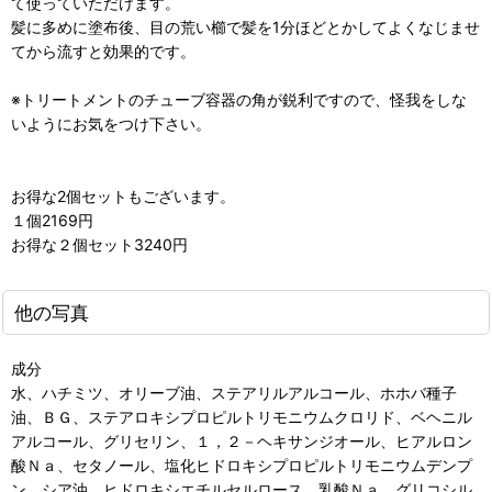
て使っていただけます。
髪に多めに塗布後、目の荒い櫛で髪を1分ほどとかしてよくなじませ
てから流すと効果的です。
※トリートメントのチューブ容器の角が鋭利ですので、怪我をしな
いようにお気をつけ下さい。
お得な2個セットもございます。
１個2169円
お得な２個セット3240円
他の写真
成分
水、ハチミツ、オリーブ油、ステアリルアルコール、ホホバ種子
油、ＢＧ、ステアロキシプロピルトリモニウムクロリド、ベヘニル
アルコール、グリセリン、１，２－ヘキサンジオール、ヒアルロン
酸Ｎａ、セタノール、塩化ヒドロキシプロピルトリモニウムデンプ
ン、シア油、ヒドロキシエチルセルロース、乳酸Ｎａ、グリコシル