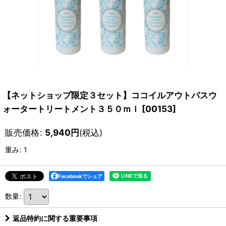
【ネットショップ限定３セット】ココイルアウトバスウ
ォータートリートメント３５０ｍｌ
[
00153
]
販売価格
:
5,940
円
(税込)
重み
:
1
Facebookでシェア
数量
:
返品特約に関する重要事項