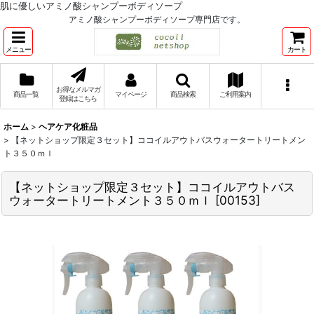
肌に優しいアミノ酸シャンプーボディソープ
アミノ酸シャンプーボディソープ専門店です。
メニュー
カート
お得なメルマガ
商品一覧
マイページ
商品検索
ご利用案内
登録はこちら
ホーム
>
ヘアケア化粧品
>
【ネットショップ限定３セット】ココイルアウトバスウォータートリートメン
ト３５０ｍｌ
【ネットショップ限定３セット】ココイルアウトバス
ウォータートリートメント３５０ｍｌ
[
00153
]