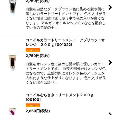
2,750
円
(税込)
絞り込む
白髪を自然なダークブラウン色に染める髪や肌に
優しいカラートリートメントです。 色の入りが良
くない場合は繰り返し使う事で色の入りが良くな
ります。 アルガンオイルやヘマチンなどを配合し
ているので髪の手…
ココイルカラートリートメント アプリコットオ
レンジ ２００ｇ
[
001022
]
2,750
円
(税込)
白髪をオレンジ色に染める髪や肌に優しいカラー
トリートメントです。 白髪の部分だけオレンジ色
になるので、黒髪の間にオレンジ色のメッシュを
入れたような仕上がりになります。 色の入りが良
くない場合は繰り…
ココイルむらさきトリートメント２００ｇ
[
00100
]
2,860
円
(税込)