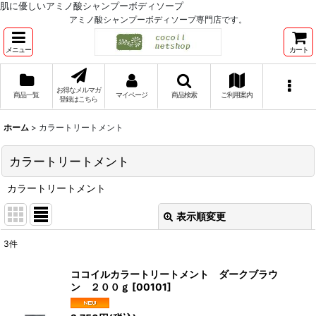
肌に優しいアミノ酸シャンプーボディソープ
アミノ酸シャンプーボディソープ専門店です。
メニュー
カート
お得なメルマガ
商品一覧
マイページ
商品検索
ご利用案内
登録はこちら
ホーム
>
カラートリートメント
カラートリートメント
カラートリートメント
表示順変更
閉じる
3
件
表示数
:
ココイルカラートリートメント ダークブラウ
ン ２００ｇ
[
00101
]
並び順
: