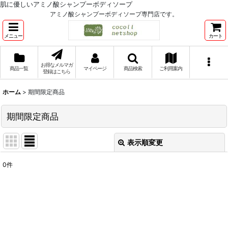
肌に優しいアミノ酸シャンプーボディソープ
アミノ酸シャンプーボディソープ専門店です。
メニュー
カート
お得なメルマガ
商品一覧
マイページ
商品検索
ご利用案内
登録はこちら
ホーム
>
期間限定商品
期間限定商品
表示順変更
閉じる
0
件
表示数
:
並び順
:
絞り込む