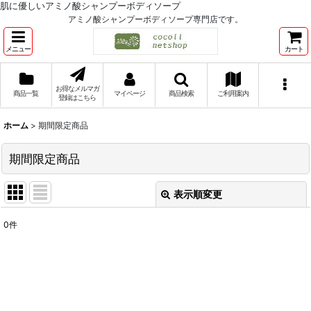
肌に優しいアミノ酸シャンプーボディソープ
アミノ酸シャンプーボディソープ専門店です。
メニュー
カート
お得なメルマガ
商品一覧
マイページ
商品検索
ご利用案内
登録はこちら
ホーム
>
期間限定商品
期間限定商品
表示順変更
閉じる
0
件
表示数
:
並び順
:
絞り込む