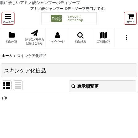
肌に優しいアミノ酸シャンプーボディソープ
アミノ酸シャンプーボディソープ専門店です。
メニュー
カート
お得なメルマガ
商品一覧
マイページ
商品検索
ご利用案内
登録はこちら
ホーム
>
スキンケア化粧品
スキンケア化粧品
表示順変更
閉じる
1
件
表示数
:
並び順
:
絞り込む