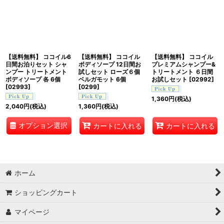
並び順
:
絞り込む
【送料無料】 ココイル6
【送料無料】 ココイル
【送料無料】 ココイル
日間お泊りセット シャ
ボディソープ 12日間お
プレミアムシャンプー&
ンプー トリートメント
試しセット ローズ６個
トリートメント ６日間
ボディソープ 各 6個
ベルガモット 6個
お試しセット
[
02992
]
[
02993
]
[
0299
]
1,360
円
(税込)
2,040
円
(税込)
1,360
円
(税込)
オプション選択
カートに入れる
カートに入れる
ホーム
ショッピングカート
マイページ