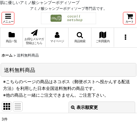
肌に優しいアミノ酸シャンプーボディソープ
アミノ酸シャンプーボディソープ専門店です。
メニュー
カート
お得なメルマガ
商品一覧
マイページ
商品検索
ご利用案内
登録はこちら
ホーム
>
送料無料商品
送料無料商品
※こちらのページの商品はネコポス（郵便ポストへ投かんする配送
方法）を利用した日本全国送料無料の商品です。
※他の商品と一緒にご注文できません。ご注意下さい。
表示順変更
閉じる
3
件
表示数
: