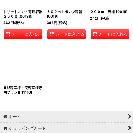
トリートメント専用容器
５００ｍｌポンプ容器
２００ｍｌ容器
[
0018
]
２００ｇ
[
00199
]
[
0019
]
242
円
(税込)
462
円
(税込)
385
円
(税込)
カートに入れる
カートに入れる
カートに入れる
■理容室様・美容室様専
用プラン■
[
1110
]
ホーム
ショッピングカート