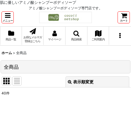
肌に優しいアミノ酸シャンプーボディソープ
アミノ酸シャンプーボディソープ専門店です。
メニュー
カート
お得なメルマガ
商品一覧
マイページ
商品検索
ご利用案内
登録はこちら
ホーム
>
全商品
全商品
表示順変更
閉じる
40
件
表示数
:
並び順
:
絞り込む