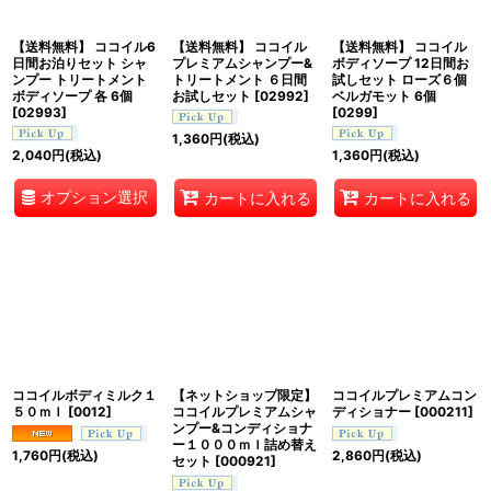
【送料無料】 ココイル6
【送料無料】 ココイル
【送料無料】 ココイル
日間お泊りセット シャ
プレミアムシャンプー&
ボディソープ 12日間お
ンプー トリートメント
トリートメント ６日間
試しセット ローズ６個
ボディソープ 各 6個
お試しセット
[
02992
]
ベルガモット 6個
[
02993
]
[
0299
]
1,360
円
(税込)
2,040
円
(税込)
1,360
円
(税込)
オプション選択
カートに入れる
カートに入れる
ココイルボディミルク１
【ネットショップ限定】
ココイルプレミアムコン
５０ｍｌ
[
0012
]
ココイルプレミアムシャ
ディショナー
[
000211
]
ンプー&コンディショナ
ー１０００ｍｌ詰め替え
1,760
円
(税込)
2,860
円
(税込)
セット
[
000921
]