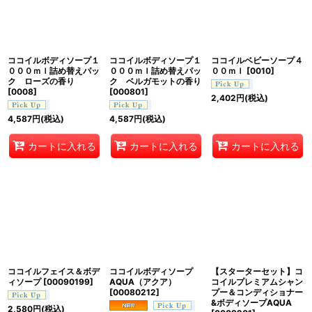
ココイルボディソープ１
ココイルボディソープ１
ココイルベビーソープ４
０００ｍｌ詰め替えパッ
０００ｍｌ詰め替えパッ
００ｍｌ
[
0010
]
ク ローズの香り
ク ベルガモットの香り
[
0008
]
[
000801
]
2,402
円
(税込)
4,587
円
(税込)
4,587
円
(税込)
カートに入れる
カートに入れる
カートに入れる
ココイルフェイス＆ボデ
ココイルボディソープ
【スターターセット】コ
ィソープ
[
00090199
]
AQUA（アクア）
コイルプレミアムシャン
[
00080212
]
プー＆コンディショナー
&ボディソープAQUA
2,580
円
(税込)