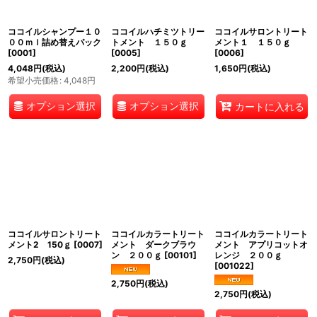
ココイルシャンプー１０
ココイルハチミツトリー
ココイルサロントリート
００ｍｌ詰め替えパック
トメント １５０ｇ
メント１ １５０ｇ
[
0001
]
[
0005
]
[
0006
]
4,048
円
(税込)
2,200
円
(税込)
1,650
円
(税込)
希望小売価格
:
4,048
円
オプション選択
オプション選択
カートに入れる
ココイルサロントリート
ココイルカラートリート
ココイルカラートリート
メント2 150ｇ
[
0007
]
メント ダークブラウ
メント アプリコットオ
ン ２００ｇ
[
00101
]
レンジ ２００ｇ
2,750
円
(税込)
[
001022
]
2,750
円
(税込)
2,750
円
(税込)