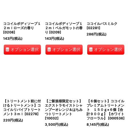
ココイルボディソープ１
ココイルボディソープ１
ココイルバスミルク
２ｍｌローズの香り
２ｍｌベルガモットの香
[
02281
]
[
0208
]
り
[
0209
]
286
円
(税込)
143
円
(税込)
143
円
(税込)
オプション選択
オプション選択
オプション選択
【トリートメント前に付
【ご新規様限定セット】
【６個セット】ココイル
けるトリートメント】コ
エクストラモイストシャ
プレミアムトリートメン
コイルリバイブトリート
ンプーオレンジ＆はちみ
ト １５０ｇ×６個【合
メント３ｍｌ
[
02278
]
つトリートメント
計９００ｇ】【ホワイト
[
10032
]
フローラル】
[
000536
]
220
円
(税込)
3,500
円
(税込)
8,145
円
(税込)