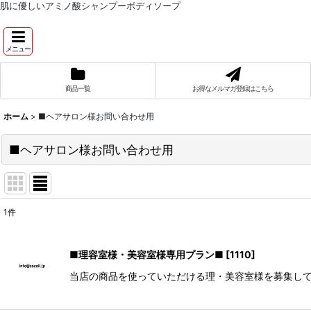
肌に優しいアミノ酸シャンプーボディソープ
メニュー
商品一覧
お得なメルマガ登録はこちら
ホーム
>
■ヘアサロン様お問い合わせ用
■ヘアサロン様お問い合わせ用
1
件
表示数
:
■理容室様・美容室様専用プラン■
[
1110
]
並び順
:
当店の商品を使っていただける理・美容室様を募集してお