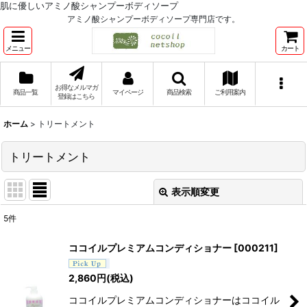
肌に優しいアミノ酸シャンプーボディソープ
アミノ酸シャンプーボディソープ専門店です。
メニュー
カート
お得なメルマガ
商品一覧
マイページ
商品検索
ご利用案内
登録はこちら
ホーム
>
トリートメント
トリートメント
表示順変更
閉じる
5
件
表示数
:
ココイルプレミアムコンディショナー
[
000211
]
並び順
:
2,860
円
(税込)
ココイルプレミアムコンディショナーはココイル
絞り込む