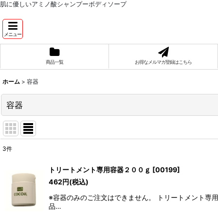
肌に優しいアミノ酸シャンプーボディソープ
メニュー
商品一覧
お得なメルマガ登録はこちら
ホーム
>
容器
容器
3
件
表示数
:
トリートメント専用容器２００ｇ
[
00199
]
462
円
(税込)
並び順
:
※容器のみのご注文はできません。 トリートメント専用
品…